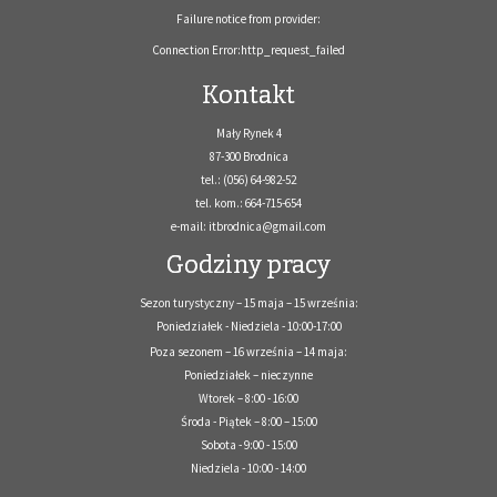
Failure notice from provider:
Connection Error:http_request_failed
Kontakt
Mały Rynek 4
87-300 Brodnica
tel.: (056) 64-982-52
tel. kom.: 664-715-654
e-mail: itbrodnica@gmail.com
Godziny pracy
Sezon turystyczny – 15 maja – 15 września:
Poniedziałek - Niedziela - 10:00-17:00
Poza sezonem – 16 września – 14 maja:
Poniedziałek – nieczynne
Wtorek – 8:00 - 16:00
Środa - Piątek – 8:00 – 15:00
Sobota - 9:00 - 15:00
Niedziela - 10:00 - 14:00