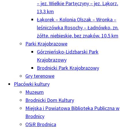
– jez. Wielkie Partęczyny – jez. Ląkorz,
13,3 km
Łąkorek – Kolonia Olszak – Wronka –
leśniczówka Rosochy – Ładnówko, zn.
żółte, niebieskie, bez znaków, 10,5 km
Parki Krajobrazowe
Górznieńsko-Lidzbarski Park
Krajobrazowy
Brodnicki Park Krajobrazowy
Gry terenowe
Placówki kultury
Muzeum
Brodnicki Dom Kultury
Miejska i Powiatowa Biblioteka Publiczna w
Brodnicy
OSiR Brodnica