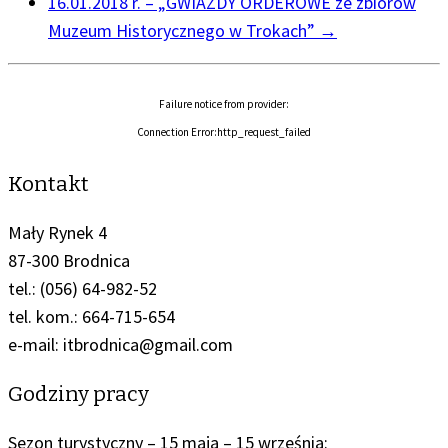
16.01.2018 r. – „GWIAZDY ORDEROWE ze zbiorów
Muzeum Historycznego w Trokach”
→
Failure notice from provider:
Connection Error:http_request_failed
Kontakt
Mały Rynek 4
87-300 Brodnica
tel.: (056) 64-982-52
tel. kom.: 664-715-654
e-mail: itbrodnica@gmail.com
Godziny pracy
Sezon turystyczny – 15 maja – 15 września: