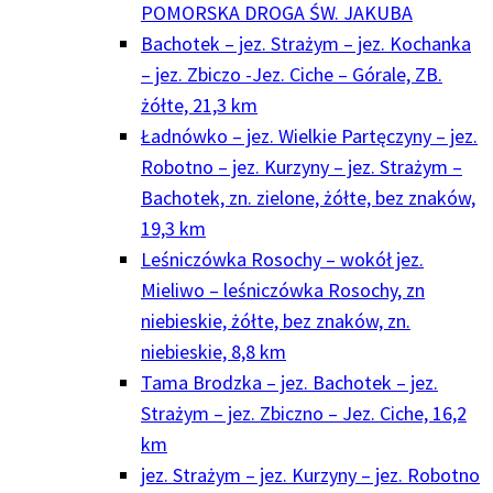
POMORSKA DROGA ŚW. JAKUBA
Bachotek – jez. Strażym – jez. Kochanka
– jez. Zbiczo -Jez. Ciche – Górale, ZB.
żółte, 21,3 km
Ładnówko – jez. Wielkie Partęczyny – jez.
Robotno – jez. Kurzyny – jez. Strażym –
Bachotek, zn. zielone, żółte, bez znaków,
19,3 km
Leśniczówka Rosochy – wokół jez.
Mieliwo – leśniczówka Rosochy, zn
niebieskie, żółte, bez znaków, zn.
niebieskie, 8,8 km
Tama Brodzka – jez. Bachotek – jez.
Strażym – jez. Zbiczno – Jez. Ciche, 16,2
km
jez. Strażym – jez. Kurzyny – jez. Robotno