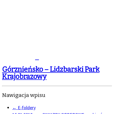
Górznieńsko – Lidzbarski Park
Krajobrazowy
Nawigacja wpisu
←
E-foldery