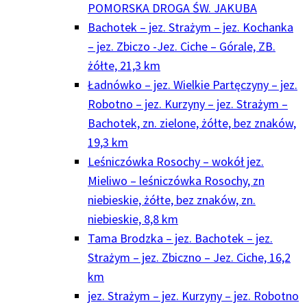
POMORSKA DROGA ŚW. JAKUBA
Bachotek – jez. Strażym – jez. Kochanka
– jez. Zbiczo -Jez. Ciche – Górale, ZB.
żółte, 21,3 km
Ładnówko – jez. Wielkie Partęczyny – jez.
Robotno – jez. Kurzyny – jez. Strażym –
Bachotek, zn. zielone, żółte, bez znaków,
19,3 km
Leśniczówka Rosochy – wokół jez.
Mieliwo – leśniczówka Rosochy, zn
niebieskie, żółte, bez znaków, zn.
niebieskie, 8,8 km
Tama Brodzka – jez. Bachotek – jez.
Strażym – jez. Zbiczno – Jez. Ciche, 16,2
km
jez. Strażym – jez. Kurzyny – jez. Robotno