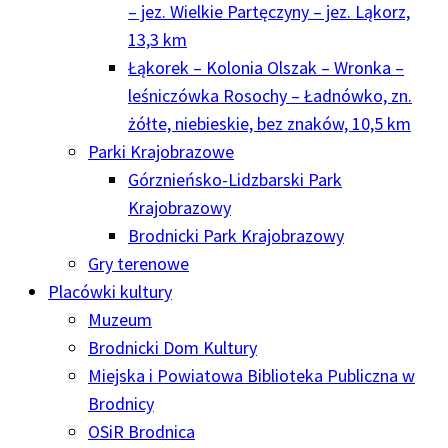
– jez. Wielkie Partęczyny – jez. Ląkorz,
13,3 km
Łąkorek – Kolonia Olszak – Wronka –
leśniczówka Rosochy – Ładnówko, zn.
żółte, niebieskie, bez znaków, 10,5 km
Parki Krajobrazowe
Górznieńsko-Lidzbarski Park
Krajobrazowy
Brodnicki Park Krajobrazowy
Gry terenowe
Placówki kultury
Muzeum
Brodnicki Dom Kultury
Miejska i Powiatowa Biblioteka Publiczna w
Brodnicy
OSiR Brodnica