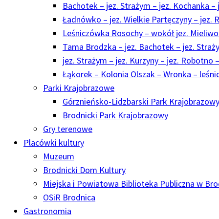
Bachotek – jez. Strażym – jez. Kochanka – j
Ładnówko – jez. Wielkie Partęczyny – jez. R
Leśniczówka Rosochy – wokół jez. Mieliwo –
Tama Brodzka – jez. Bachotek – jez. Straży
jez. Strażym – jez. Kurzyny – jez. Robotno –
Łąkorek – Kolonia Olszak – Wronka – leśni
Parki Krajobrazowe
Górznieńsko-Lidzbarski Park Krajobrazow
Brodnicki Park Krajobrazowy
Gry terenowe
Placówki kultury
Muzeum
Brodnicki Dom Kultury
Miejska i Powiatowa Biblioteka Publiczna w Bro
OSiR Brodnica
Gastronomia