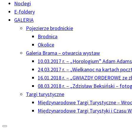
Noclegi
E-foldery
GALERIA
Pojezierze brodnickie
Brodnica
Okolice
Galeria Brama – otwarcia wystaw
10.03.2017 r. – „Horologium” Adam Adams
24.03.2017 r. – „Wielkanoc na kartach poc
16.01.2018 r. – „GWIAZDY ORDEROWE ze z
08.03.2018 r. – „Zdzisław Beksiński – foto
Targi turystyczne
Międzynarodowe Targi Turystyczne – Wrocł
Międzynarodowe Targi Turystyki i Czasu 