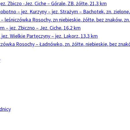
ez. Zbiczo -Jez. Ciche – Górale, ZB. żółte, 21,3 km
obotno – jez. Kurzyny – jez. Strażym – Bachotek, zn. zielone
 leśniczówka Rosochy, zn niebieskie, żółte, bez znaków, zn.
m – jez. Zbiczno – Jez. Ciche, 16,2 km
 jez. Wielkie Partęczyny – jez. Ląkorz, 13,3 km
czówka Rosochy – Ładnówko, zn. żółte, niebieskie, bez znak
y
dnicy