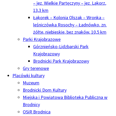
– jez. Wielkie Partęczyny – jez. Ląkorz,
13,3 km
Łąkorek – Kolonia Olszak – Wronka –
leśniczówka Rosochy – Ładnówko, zn.
żółte, niebieskie, bez znaków, 10,5 km
Parki Krajobrazowe
Górznieńsko-Lidzbarski Park
Krajobrazowy
Brodnicki Park Krajobrazowy
Gry terenowe
Placówki kultury
Muzeum
Brodnicki Dom Kultury
Miejska i Powiatowa Biblioteka Publiczna w
Brodnicy
OSiR Brodnica