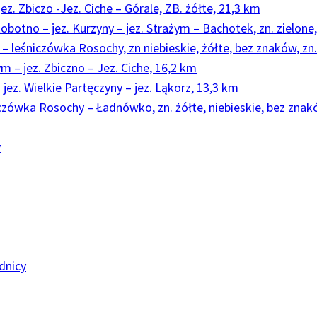
ez. Zbiczo -Jez. Ciche – Górale, ZB. żółte, 21,3 km
obotno – jez. Kurzyny – jez. Strażym – Bachotek, zn. zielone
 leśniczówka Rosochy, zn niebieskie, żółte, bez znaków, zn.
m – jez. Zbiczno – Jez. Ciche, 16,2 km
 jez. Wielkie Partęczyny – jez. Ląkorz, 13,3 km
czówka Rosochy – Ładnówko, zn. żółte, niebieskie, bez znak
y
dnicy