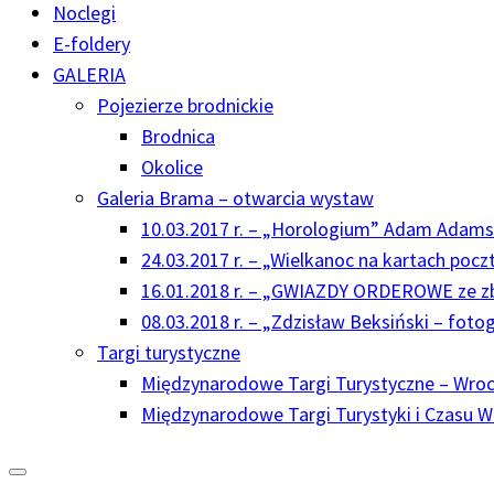
Noclegi
E-foldery
GALERIA
Pojezierze brodnickie
Brodnica
Okolice
Galeria Brama – otwarcia wystaw
10.03.2017 r. – „Horologium” Adam Adams
24.03.2017 r. – „Wielkanoc na kartach poc
16.01.2018 r. – „GWIAZDY ORDEROWE ze z
08.03.2018 r. – „Zdzisław Beksiński – foto
Targi turystyczne
Międzynarodowe Targi Turystyczne – Wrocł
Międzynarodowe Targi Turystyki i Czasu 