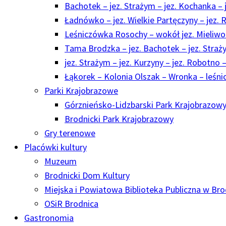
Bachotek – jez. Strażym – jez. Kochanka – j
Ładnówko – jez. Wielkie Partęczyny – jez. R
Leśniczówka Rosochy – wokół jez. Mieliwo –
Tama Brodzka – jez. Bachotek – jez. Straży
jez. Strażym – jez. Kurzyny – jez. Robotno –
Łąkorek – Kolonia Olszak – Wronka – leśni
Parki Krajobrazowe
Górznieńsko-Lidzbarski Park Krajobrazow
Brodnicki Park Krajobrazowy
Gry terenowe
Placówki kultury
Muzeum
Brodnicki Dom Kultury
Miejska i Powiatowa Biblioteka Publiczna w Bro
OSiR Brodnica
Gastronomia