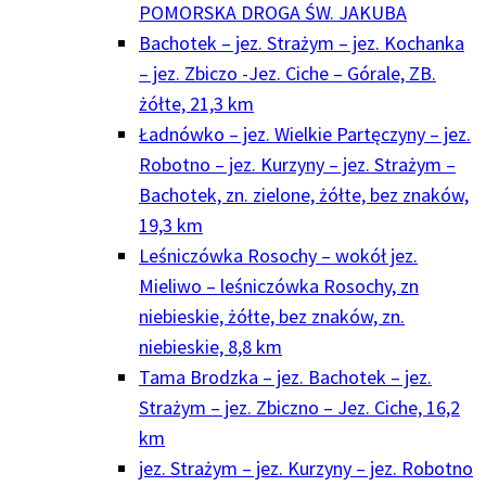
POMORSKA DROGA ŚW. JAKUBA
Bachotek – jez. Strażym – jez. Kochanka
– jez. Zbiczo -Jez. Ciche – Górale, ZB.
żółte, 21,3 km
Ładnówko – jez. Wielkie Partęczyny – jez.
Robotno – jez. Kurzyny – jez. Strażym –
Bachotek, zn. zielone, żółte, bez znaków,
19,3 km
Leśniczówka Rosochy – wokół jez.
Mieliwo – leśniczówka Rosochy, zn
niebieskie, żółte, bez znaków, zn.
niebieskie, 8,8 km
Tama Brodzka – jez. Bachotek – jez.
Strażym – jez. Zbiczno – Jez. Ciche, 16,2
km
jez. Strażym – jez. Kurzyny – jez. Robotno