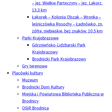
– jez. Wielkie Partęczyny – jez. Ląkorz,
13,3 km
Łąkorek – Kolonia Olszak – Wronka –
leśniczówka Rosochy – Ładnówko, zn.
żółte, niebieskie, bez znaków, 10,5 km
Parki Krajobrazowe
Górznieńsko-Lidzbarski Park
Krajobrazowy
Brodnicki Park Krajobrazowy
Gry terenowe
Placówki kultury
Muzeum
Brodnicki Dom Kultury
Miejska i Powiatowa Biblioteka Publiczna w
Brodnicy
OSiR Brodnica