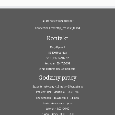
Failure notice from provider:
Connection Error:http_request_failed
Kontakt
Mały Rynek 4
87-300 Brodnica
tel.: (056) 64-982-52
tel. kom.: 664-715-654
e-mail: itbrodnica@gmail.com
Godziny pracy
Sezon turystyczny – 15 maja – 15 września:
Poniedziałek - Niedziela - 10:00-17:00
Poza sezonem – 16 września – 14 maja:
Poniedziałek – nieczynne
Wtorek – 8:00 - 16:00
Środa - Piątek – 8:00 – 15:00