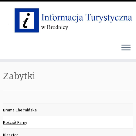
Skip
Zabytki
to
content
Brama Chełmińska
Kościół Farny
Klasztor