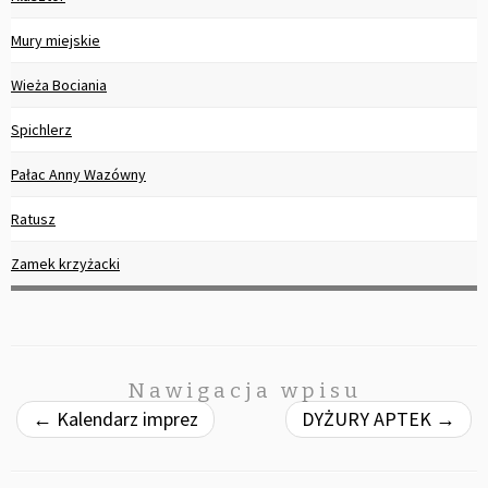
Mury miejskie
Wieża Bociania
Spichlerz
Pałac Anny Wazówny
Ratusz
Zamek krzyżacki
Nawigacja wpisu
←
Kalendarz imprez
DYŻURY APTEK
→