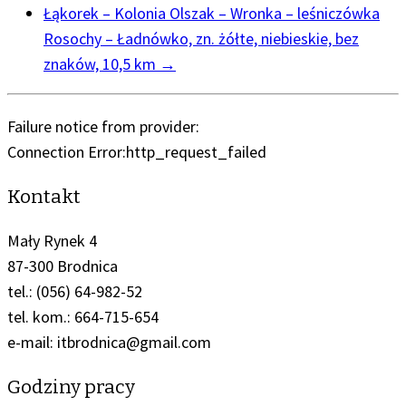
Łąkorek – Kolonia Olszak – Wronka – leśniczówka
Rosochy – Ładnówko, zn. żółte, niebieskie, bez
znaków, 10,5 km
→
Failure notice from provider:
Connection Error:http_request_failed
Kontakt
Mały Rynek 4
87-300 Brodnica
tel.: (056) 64-982-52
tel. kom.: 664-715-654
e-mail: itbrodnica@gmail.com
Godziny pracy