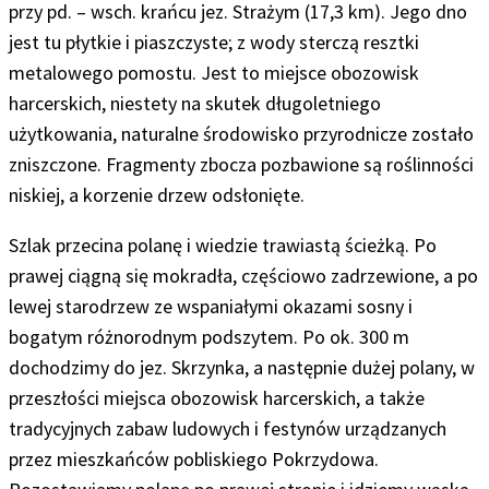
przy pd. – wsch. krańcu jez. Strażym (17,3 km). Jego dno
jest tu płytkie i piaszczyste; z wody sterczą resztki
metalowego pomostu. Jest to miejsce obozowisk
harcerskich, niestety na skutek długoletniego
użytkowania, naturalne środowisko przyrodnicze zostało
zniszczone. Fragmenty zbocza pozbawione są roślinności
niskiej, a korzenie drzew odsłonięte
.
Szlak przecina polanę i wiedzie trawiastą ścieżką. Po
prawej ciągną się mokradła, częściowo zadrzewione, a po
lewej starodrzew ze wspaniałymi okazami sosny i
bogatym różnorodnym podszytem. Po ok. 300 m
dochodzimy do jez. Skrzynka, a następnie dużej polany, w
przeszłości miejsca obozowisk harcerskich, a także
tradycyjnych zabaw ludowych i festynów urządzanych
przez mieszkańców pobliskiego Pokrzydowa.