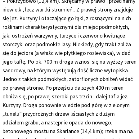
– Pokrzydowo (12,4 km). Skręcamy w prawo i przecinamy
niewielki, lecz wartki strumień.. Z prawej strony znajduje
się jez. Kurzyny i otaczające go łąki, z rosnącymi na nich
roślinami charakterystycznymi dla miejsc podmokłych,
jak: ostrożeń warzywny, turzyce i czerwono kwitnące
storczyki oraz podmokłe lasy.
Niekiedy, gdy trakt zbliża
się do jeziora (a właściwie płytkiego rozlewiska), widać
jego taflę. Po ok. 700 m droga wznosi się na wyższy teren
sandrowy, na którym występują dość liczne wytopiska.
Jedno z takich podmokłych, zatorfionych obniżeń widać
po prawej stronie. Po przejściu dalszych 400 m teren
obniża się, po prawej szeroki pas trzcin i dalej tafla jez.
Kurzyny
.
Droga ponownie wiedzie pod górę w zielonym
„tunelu” przydrożnych drzew liściastych z dużym
udziałem grabu, a następnie opada do nowego,
betonowego mostu na Skarlance (14,4 km); rzeka ma na