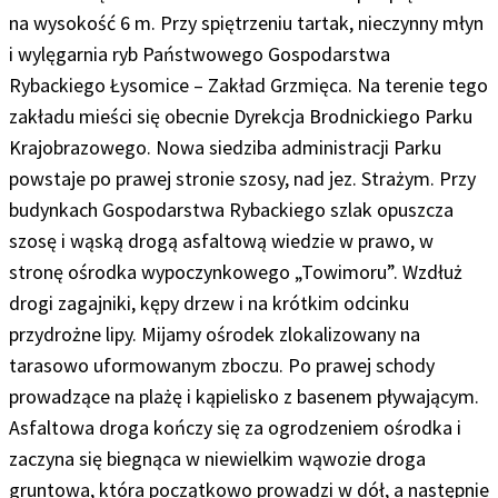
na wysokość 6 m. Przy spiętrzeniu tartak, nieczynny młyn
i wylęgarnia ryb Państwowego Gospodarstwa
Rybackiego Łysomice – Zakład Grzmięca.
Na terenie tego
zakładu mieści się obecnie Dyrekcja Brodnickiego Parku
Krajobrazowego. Nowa siedziba administracji Parku
powstaje po prawej stronie szosy, nad jez. Strażym. Przy
budynkach Gospodarstwa Rybackiego szlak opuszcza
szosę i wąską drogą asfaltową wiedzie w prawo,
w
stronę ośrodka wypoczynkowego „Towimoru”.
Wzdłuż
drogi zagajniki, kępy drzew i na krótkim odcinku
przydrożne lipy. Mijamy ośrodek zlokalizowany na
tarasowo uformowanym zboczu.
Po prawej schody
prowadzące na plażę i kąpielisko z basenem pływającym
.
Asfaltowa droga kończy się za ogrodzeniem ośrodka i
zaczyna się biegnąca w niewielkim wąwozie droga
gruntowa,
k
tóra początkowo prowadzi w dół, a następnie