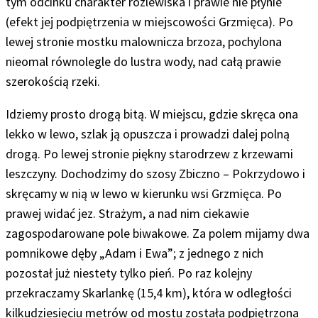
tym odcinku charakter rozlewiska i prawie nie płynie
(efekt jej podpiętrzenia w miejscowości Grzmięca). Po
lewej stronie mostku malownicza brzoza, pochylona
nieomal równolegle do lustra wody, nad całą prawie
szerokością rzeki.
Idziemy prosto drogą bitą
.
W miejscu, gdzie skręca ona
lekko w lewo, szlak ją opuszcza i prowadzi dalej polną
drogą.
Po lewej stronie piękny starodrzew z krzewami
leszczyny.
Dochodzimy do szosy Zbiczno – Pokrzydowo i
skręcamy w nią w lewo w kierunku wsi Grzmięca. Po
prawej widać jez. Strażym, a nad nim ciekawie
zagospodarowane pole biwakowe. Za polem mijamy dwa
pomnikowe dęby „Adam i Ewa”; z jednego z nich
pozostał już niestety tylko pień. Po raz kolejny
przekraczamy Skarlankę (15,4 km), która w odległości
kilkudziesięciu metrów od mostu została podpiętrzona