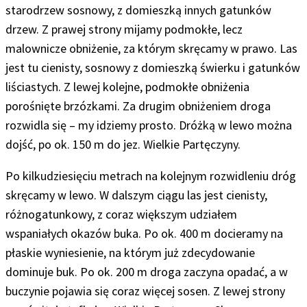
starodrzew sosnowy, z domieszką innych gatunków
drzew. Z prawej strony mijamy podmokłe, lecz
malownicze obniżenie, za którym skręcamy w prawo. Las
jest tu cienisty, sosnowy z domieszką świerku i gatunków
liściastych. Z lewej kolejne, podmokłe obniżenia
porośnięte brzózkami. Za drugim obniżeniem droga
rozwidla się – my idziemy prosto. Dróżką w lewo można
dojść, po ok. 150 m do jez. Wielkie Partęczyny.
Po kilkudziesięciu metrach na kolejnym rozwidleniu dróg
skręcamy w lewo. W dalszym ciągu las jest cienisty,
różnogatunkowy, z coraz większym udziałem
wspaniałych okazów buka.
Po ok. 400 m docieramy na
płaskie wyniesienie, na którym już zdecydowanie
dominuje buk.
Po ok. 200 m droga zaczyna opadać, a w
buczynie pojawia się coraz więcej sosen. Z lewej strony