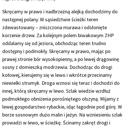
Skręcamy w prawo i nadbrzeżną alejką dochodzimy do
następnej polany. W sąsiedztwie ścieżki teren
zdewastowany – zniszczona murawa i odsłonięte
korzenie drzew. Za kolejnym polem biwakowym ZHP
oddalamy się od jeziora, obchodząc teren trudno
dostępny i podmokły. Skręcamy w prawo, mając po
prawej stronie bór wysokopienny, a po lewej drągowinę
sosny z domieszką modrzewia. Dochodząc do drogi
kołowej, kierujemy się w lewo i wkrótce przecinamy
niewielki strumyk. Droga wznosi się teraz i dochodzi do
innej, którą skręcamy w lewo. Szlak wiedzie wzdłuż
podmokłego obniżenia porośniętego olszyną. Mijamy z
lewej gospodarstwo rybackie, idąc łagodnie pod górę. W
borze sosnowym dużo malin i jeżyn.
Na wzniesieniu szlak
prowadzi w lewo, w ścieżkę. Ścinamy zakręt drogi i