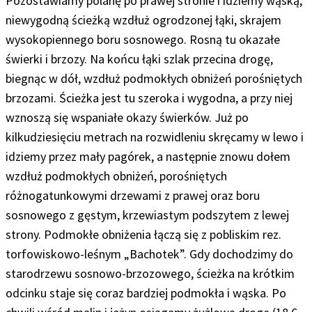
Pozostawiamy polanę po prawej stronie i idziemy wąską,
niewygodną ścieżką wzdłuż ogrodzonej łąki, skrajem
wysokopiennego boru sosnowego. Rosną tu okazałe
świerki i brzozy. Na końcu łąki szlak przecina drogę,
biegnąc w dół, wzdłuż podmokłych obniżeń porośniętych
brzozami. Ścieżka jest tu szeroka i wygodna, a przy niej
wznoszą się wspaniałe okazy świerków. Już po
kilkudziesięciu metrach na rozwidleniu skręcamy w lewo i
idziemy przez mały pagórek, a następnie znowu dołem
wzdłuż podmokłych obniżeń, porośniętych
różnogatunkowymi drzewami z prawej oraz boru
sosnowego z gęstym, krzewiastym podszytem z lewej
strony. Podmokłe obniżenia łączą się z pobliskim rez.
torfowiskowo-leśnym „Bachotek”. Gdy dochodzimy do
starodrzewu sosnowo-brzozowego, ścieżka na krótkim
odcinku staje się coraz bardziej podmokła i wąska. Po