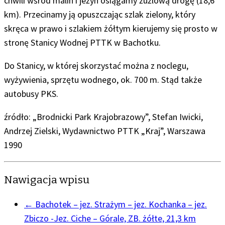
chwili wśród malin i jeżyn osiągamy żużlową drogę (18,6
km). Przecinamy ją opuszczając szlak zielony, który
skręca w prawo i szlakiem żółtym kierujemy się prosto w
stronę Stanicy Wodnej PTTK w Bachotku.
Do Stanicy, w której skorzystać można z noclegu,
wyżywienia, sprzętu wodnego, ok. 700 m. Stąd także
autobusy PKS.
źródło: „Brodnicki Park Krajobrazowy”, Stefan Iwicki,
Andrzej Zielski, Wydawnictwo PTTK „Kraj”, Warszawa
1990
Nawigacja wpisu
←
Bachotek – jez. Strażym – jez. Kochanka – jez.
Zbiczo -Jez. Ciche – Górale, ZB. żółte, 21,3 km