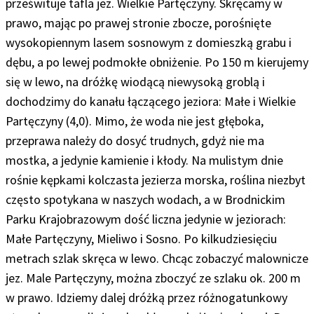
prześwituje tafla jez. Wielkie Partęczyny. Skręcamy w
prawo, mając po prawej stronie zbocze, porośnięte
wysokopiennym lasem sosnowym z domieszką grabu i
dębu, a po lewej podmokłe obniżenie. Po 150 m kierujemy
się w lewo, na dróżkę wiodącą niewysoką groblą i
dochodzimy do kanału łączącego jeziora: Małe i Wielkie
Partęczyny (4,0). Mimo, że woda nie jest głęboka,
przeprawa należy do dosyć trudnych, gdyż nie ma
mostka, a jedynie kamienie i kłody. Na mulistym dnie
rośnie kępkami kolczasta jezierza morska, roślina niezbyt
często spotykana w naszych wodach, a w Brodnickim
Parku Krajobrazowym dość liczna jedynie w jeziorach:
Małe Partęczyny, Mieliwo i Sosno. Po kilkudziesięciu
metrach szlak skręca w lewo. Chcąc zobaczyć malownicze
jez. Male Partęczyny, można zboczyć ze szlaku ok. 200 m
w prawo. Idziemy dalej dróżką przez różnogatunkowy