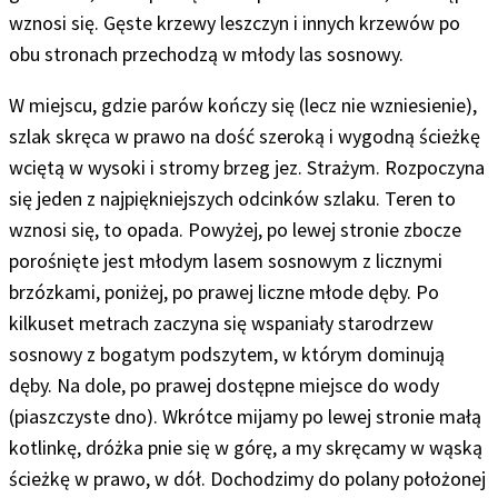
wznosi się. Gęste krzewy leszczyn i innych krzewów po
obu stronach przechodzą w młody las sosnowy.
W miejscu, gdzie parów kończy się (lecz nie wzniesienie),
szlak skręca w prawo na dość szeroką i wygodną ścieżkę
wciętą w wysoki i stromy brzeg jez. Strażym. Rozpoczyna
się jeden z najpiękniejszych odcinków szlaku. Teren to
wznosi się, to opada. Powyżej, po lewej stronie zbocze
porośnięte jest młodym lasem sosnowym z licznymi
brzózkami, poniżej, po prawej liczne młode dęby.
Po
kilkuset metrach zaczyna się wspaniały starodrzew
sosnowy z bogatym podszytem, w którym dominują
dęby.
Na dole, po prawej dostępne miejsce do wody
(piaszczyste dno). Wkrótce mijamy po lewej stronie małą
kotlinkę, dróżka pnie się w górę, a my skręcamy w wąską
ścieżkę w prawo, w dół. Dochodzimy do polany położonej