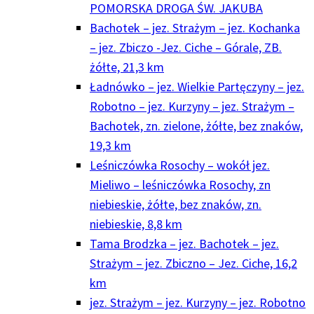
POMORSKA DROGA ŚW. JAKUBA
Bachotek – jez. Strażym – jez. Kochanka
– jez. Zbiczo -Jez. Ciche – Górale, ZB.
żółte, 21,3 km
Ładnówko – jez. Wielkie Partęczyny – jez.
Robotno – jez. Kurzyny – jez. Strażym –
Bachotek, zn. zielone, żółte, bez znaków,
19,3 km
Leśniczówka Rosochy – wokół jez.
Mieliwo – leśniczówka Rosochy, zn
niebieskie, żółte, bez znaków, zn.
niebieskie, 8,8 km
Tama Brodzka – jez. Bachotek – jez.
Strażym – jez. Zbiczno – Jez. Ciche, 16,2
km
jez. Strażym – jez. Kurzyny – jez. Robotno