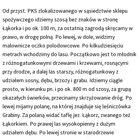
Od przyst. PKS zlokalizowanego w sąsiedztwie sklepu
spożywczego idziemy szosą bez znaków w stronę
Łąkorka i po ok. 100 m, za ostatnią zagrodą skręcamy w
prawo
,
w drogę polną
.
Po lewej, w dole, widzimy
malownicze oczko polodowcowe. Po kilkudziesięciu
metrach wchodzimy do lasu.
Początkowo jest to młodnik
z różnogatunkowymi drzewami i krzewami, rosnącymi
przy drodze, a dalej las starszy, różnogatunkowy z
udziałem sosny, dębu, brzozy i grabu. Idziemy ciągle
prosto, w kierunku pn. i po ok. 800 m od szosy, za grupą
okazałych świerków, przecinamy skrzyżowanie dróg. Po
lewej mijamy polanę, na której znajduje się leśniczówka
Grabiny. Za polaną widać taflę jez. Łąkorz, zwanego też
Łąkorkiem. Po prawej las wysokopienny z dużym
udziałem dębu. Po lewej stronie w starodrzewie