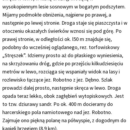
wysokopiennym lesie sosnowym w bogatym podszytem.
Mijamy podmokłe obniżenia, najpierw po prawej, a
następnie po lewej stronie.
Droga staje się piaszczysta i w
otoczeniu okazałych świerków wznosi się pod górę
.
Po
prawej stronie, w odległości ok. l50 m znajduje się,
podobny do wcześniej oglądanego, rez. torfowiskowy
„Stręszek”. Idziemy prosto aż do płaskiego wyniesienia,
na skrzyżowaniu dróg, gdzie po przejściu kilkudziesięciu
metrów w lewo, rozciąga się wspaniały widok na lasy i
rozlewisko łączące jez. Robotno z jez. Dębno. Szlak
prowadzi dalej prosto, następnie skręca w lewo. Droga
opada teraz lekko, obok zagłębień wytopiskowych. Jest
to tzw. dziurawy sandr. Po ok. 400 m docieramy do
harcerskiego pola namiotowego nad jez. Robotno.
Zajmuje ono piękną polanę na półwyspie, z dogodnym do
kąpieli brzegiem (8,9 km).