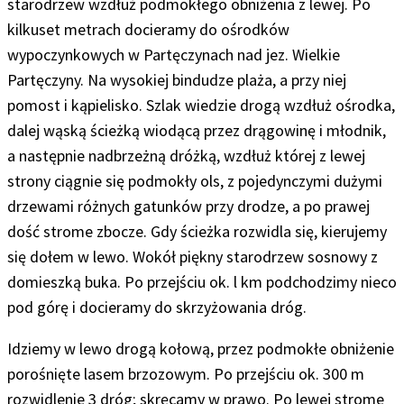
starodrzew wzdłuż podmokłego obniżenia z lewej. Po
kilkuset metrach docieramy do ośrodków
wypoczynkowych w Partęczynach nad jez. Wielkie
Partęczyny. Na wysokiej bindudze plaża, a przy niej
pomost i kąpielisko. Szlak wiedzie drogą wzdłuż
ośrodka
,
dalej wąską ścieżką wiodącą przez drągowinę i młodnik,
a następnie nadbrzeżną dróżką, wzdłuż której z lewej
strony ciągnie się podmokły ols, z pojedynczymi dużymi
drzewami różnych gatunków przy drodze, a po prawej
dość strome zbocze.
Gdy ścieżka rozwidla się, kierujemy
się dołem w lewo. Wokół piękny starodrzew sosnowy z
domieszką buka. Po przejściu ok. l km podchodzimy nieco
pod górę i docieramy do skrzyżowania dróg.
Idziemy w lewo drogą kołową, przez podmokłe obniżenie
porośnięte lasem brzozowym. Po przejściu ok. 300 m
rozwidlenie 3 dróg; skręcamy w prawo. Po lewej strome