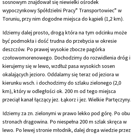
sosnowym znajdował się niewielki ośrodek
wypoczynkowy Spółdzielni Pracy” Transportowiec” w
Toruniu, przy nim dogodne miejsca do kąpieli (1,2 km).
Idziemy dalej prosto, drogą która na tym odcinku może
być podmokła i dość trudna do przebycia w okresie
deszczów.
Po prawej wysokie zbocze pagórka
czołowomorenowego. Dochodzimy do rozwidlenia dróg i
kierujemy się w lewo
,
wzdłuż pasa wysokich sosen
okalających jezioro.
Oddalamy się teraz od jeziora w
kierunku wsch. i dochodzimy do szlaku zielonego (2,0
km),
który w odległości ok. 200 m od tego miejsca
przeciął kanał łączący jez. Łąkorz i jez. Wielkie Partęczyny.
Idziemy za zn. zielonymi w prawo lekko pod górę. Po obu
stronach drągowina. Po niespełna 200 m szlak skręca w
lewo. Po lewej stronie młodnik, dalej droga wiedzie przez