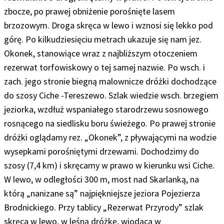
zbocze, po prawej obniżenie porośnięte lasem
brzozowym. Droga skręca w lewo i wznosi się lekko pod
górę. Po kilkudziesięciu metrach ukazuje się nam jez.
Okonek, stanowiące wraz z najbliższym otoczeniem
rezerwat torfowiskowy o tej samej nazwie.
Po wsch. i
zach. jego stronie biegną malownicze dróżki dochodzące
do szosy Ciche -Tereszewo. Szlak wiedzie wsch. brzegiem
jeziorka, wzdłuż wspaniałego starodrzewu sosnowego
rosnącego na siedlisku boru świeżego. Po prawej stronie
dróżki oglądamy rez. „Okonek”, z pływającymi na wodzie
wysepkami porośniętymi drzewami.
Dochodzimy do
szosy (7,4 km) i skręcamy w prawo w kierunku wsi Ciche.
W lewo, w odległości 300 m, most nad Skarlanką, na
którą „nanizane są” najpiękniejsze jeziora Pojezierza
Brodnickiego. Przy tablicy „Rezerwat Przyrody” szlak
skręca w lewo, w leśną dróżkę, wiodącą w