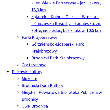
– jez. Wielkie Partęczyny – jez. Ląkorz,
13,3 km
Łąkorek – Kolonia Olszak – Wronka –
leśniczówka Rosochy – Ładnówko, zn.
żółte, niebieskie, bez znaków, 10,5 km
Parki Krajobrazowe
Górznieńsko-Lidzbarski Park
Krajobrazowy
Brodnicki Park Krajobrazowy
Gry terenowe
Placówki kultury
Muzeum
Brodnicki Dom Kultury
Miejska i Powiatowa Biblioteka Publiczna w
Brodnicy
OSiR Brodnica