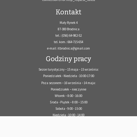
Kontakt
Mały Rynek 4
87-300 Brodnica
tel.: (056) 64-982-52
tel. kom.: 664-715-654
e-mail: itbrodnica@gmail.com
Godziny pracy
Sezon turystyczny – 15 maja – 15 września:
Poniedziałek - Niedziela - 10:00-17:00
Poza sezonem – 16 września – 14 maja:
Poniedziałek – nieczynne
Wtorek – 8:00 - 16:00
Środa - Piątek – 8:00 – 15:00
Sobota - 9:00 - 15:00
Niedziela - 10:00 - 14:00